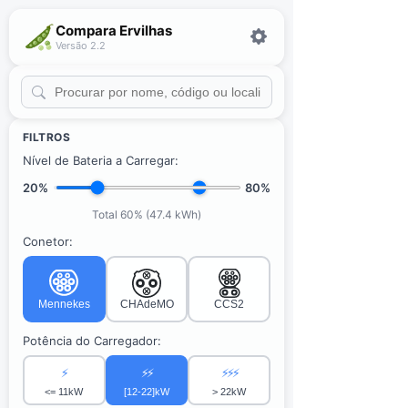
Compara Ervilhas
Versão 2.2
FILTROS
Nível de Bateria a Carregar:
20%
80%
Total 60% (47.4 kWh)
Conetor:
Mennekes
CHAdeMO
CCS2
Potência do Carregador:
⚡
⚡⚡
⚡⚡⚡
<= 11kW
[12-22]kW
> 22kW