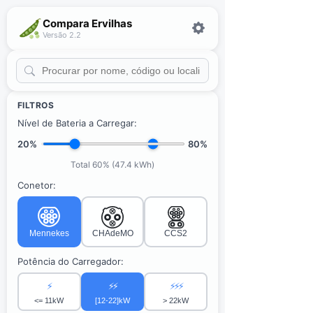
Compara Ervilhas
Versão 2.2
FILTROS
Nível de Bateria a Carregar:
20%
80%
Total 60% (47.4 kWh)
Conetor:
Mennekes
CHAdeMO
CCS2
Potência do Carregador:
⚡
⚡⚡
⚡⚡⚡
<= 11kW
[12-22]kW
> 22kW