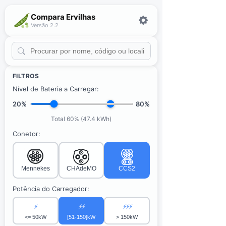
Compara Ervilhas
Versão 2.2
FILTROS
Nível de Bateria a Carregar:
20%
80%
Total 60% (47.4 kWh)
Conetor:
Mennekes
CHAdeMO
CCS2
Potência do Carregador:
⚡
⚡⚡
⚡⚡⚡
<= 50kW
[51-150]kW
> 150kW