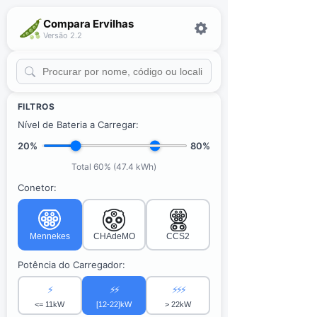
Compara Ervilhas
Versão 2.2
FILTROS
Nível de Bateria a Carregar:
20%
80%
Total 60% (47.4 kWh)
Conetor:
Mennekes
CHAdeMO
CCS2
Potência do Carregador:
⚡
⚡⚡
⚡⚡⚡
<= 11kW
[12-22]kW
> 22kW