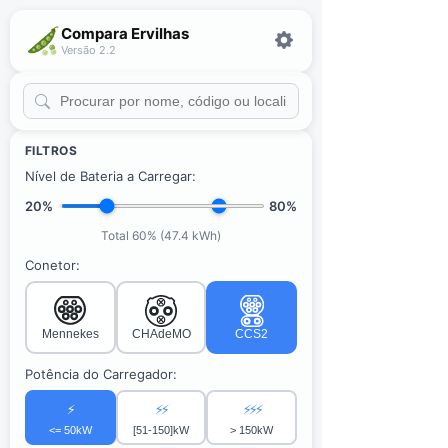
Compara Ervilhas
Versão 2.2
FILTROS
Nível de Bateria a Carregar:
20%
80%
Total 60% (47.4 kWh)
Conetor:
Mennekes
CHAdeMO
CCS2
Potência do Carregador:
⚡
⚡⚡
⚡⚡⚡
<= 50kW
[51-150]kW
> 150kW