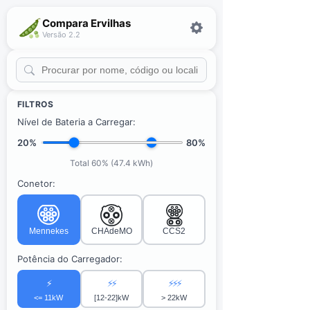
Compara Ervilhas
Versão 2.2
FILTROS
Nível de Bateria a Carregar:
20%
80%
Total 60% (47.4 kWh)
Conetor:
Mennekes
CHAdeMO
CCS2
Potência do Carregador:
⚡
⚡⚡
⚡⚡⚡
<= 11kW
[12-22]kW
> 22kW