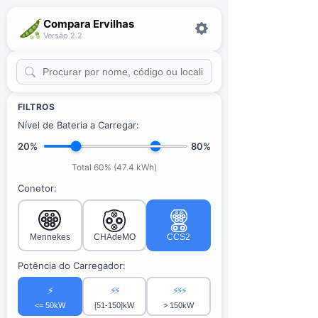
Compara Ervilhas
Versão 2.2
FILTROS
Nível de Bateria a Carregar:
20%
80%
Total 60% (47.4 kWh)
Conetor:
Mennekes
CHAdeMO
CCS2
Potência do Carregador:
⚡
⚡⚡
⚡⚡⚡
<= 50kW
[51-150]kW
> 150kW