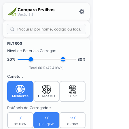
Compara Ervilhas
Versão 2.2
FILTROS
Nível de Bateria a Carregar:
20%
80%
Total 60% (47.4 kWh)
Conetor:
Mennekes
CHAdeMO
CCS2
Potência do Carregador:
⚡
⚡⚡
⚡⚡⚡
<= 11kW
[12-22]kW
> 22kW