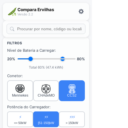
Compara Ervilhas
Versão 2.2
FILTROS
Nível de Bateria a Carregar:
20%
80%
Total 60% (47.4 kWh)
Conetor:
Mennekes
CHAdeMO
CCS2
Potência do Carregador:
⚡
⚡⚡
⚡⚡⚡
<= 50kW
[51-150]kW
> 150kW