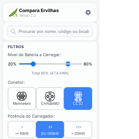
Compara Ervilhas
Versão 2.2
FILTROS
Nível de Bateria a Carregar:
20%
80%
Total 60% (47.4 kWh)
Conetor:
Mennekes
CHAdeMO
CCS2
Potência do Carregador:
⚡
⚡⚡
⚡⚡⚡
<= 50kW
[51-150]kW
> 150kW