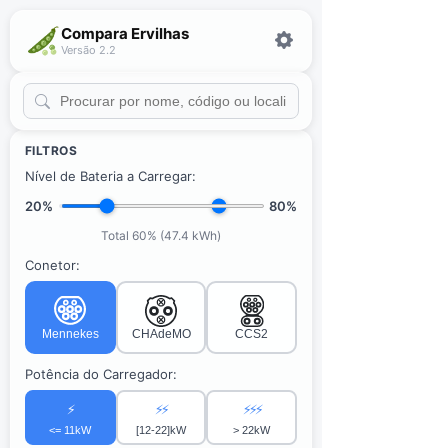
Compara Ervilhas
Versão 2.2
FILTROS
Nível de Bateria a Carregar:
20%
80%
Total 60% (47.4 kWh)
Conetor:
Mennekes
CHAdeMO
CCS2
Potência do Carregador:
⚡
⚡⚡
⚡⚡⚡
<= 11kW
[12-22]kW
> 22kW