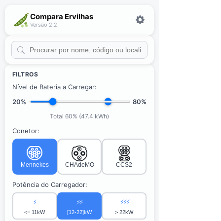
Compara Ervilhas
Versão 2.2
FILTROS
Nível de Bateria a Carregar:
20%
80%
Total 60% (47.4 kWh)
Conetor:
Mennekes
CHAdeMO
CCS2
Potência do Carregador:
⚡
⚡⚡
⚡⚡⚡
<= 11kW
[12-22]kW
> 22kW