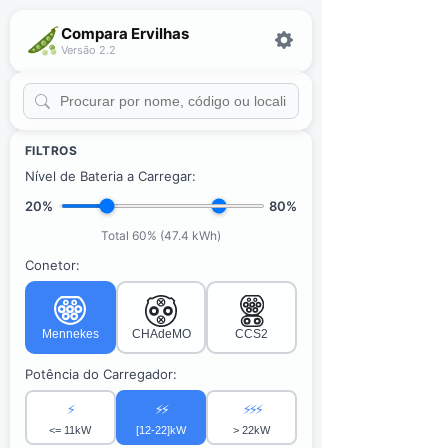
Compara Ervilhas
Versão 2.2
FILTROS
Nível de Bateria a Carregar:
20%
80%
Total 60% (47.4 kWh)
Conetor:
Mennekes
CHAdeMO
CCS2
Potência do Carregador:
⚡
⚡⚡
⚡⚡⚡
<= 11kW
[12-22]kW
> 22kW