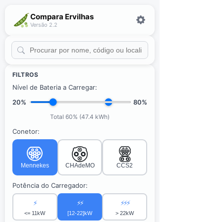
Compara Ervilhas
Versão 2.2
FILTROS
Nível de Bateria a Carregar:
20%
80%
Total 60% (47.4 kWh)
Conetor:
Mennekes
CHAdeMO
CCS2
Potência do Carregador:
⚡
⚡⚡
⚡⚡⚡
<= 11kW
[12-22]kW
> 22kW